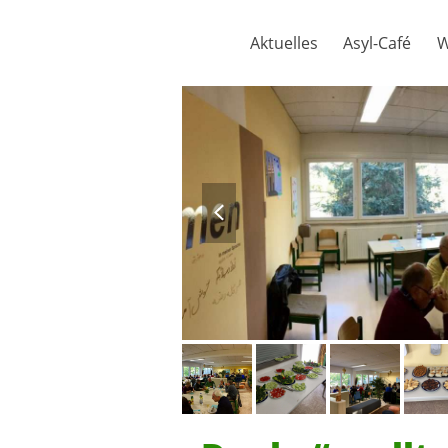
Skip
to
Aktuelles
Asyl-Café
W
content
previous
slide