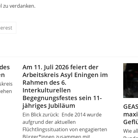
l zu verdanken.
terest
 des
Am 11. Juli 2026 feiert der
en
Arbeitskreis Asyl Eningen im
Rahmen des 6.
skreis
Interkulturellen
stehen
Begegnungsfestes sein 11-
jähriges Jubiläum
GEAS
maxi
Ein Blick zurück: Ende 2014 wurde
Gefl
aufgrund der aktuellen
Flüchtlingssituation von engagierten
Wie al
Bürger*innen zusammen mit…