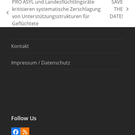
PRO ASYL und Landesflüchtlingsräte
SAVE
kritisieren systematische Zerschlagung
THE
Nächster
vorheriger
von Unterstützungsstrukturen für
DATE!
Beitrag:
Beitrag:
Geflüchtete
Kontakt
Impressum / Datenschutz
Follow Us
Facebook
RSS