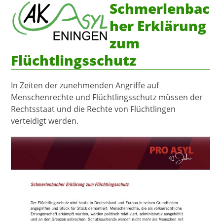
Schmerlenbac
Open
Close
Skip
to
mobile
mobile
her Erklärung
content
menu
menu
zum
Flüchtlingsschutz
In Zeiten der zunehmenden Angriffe auf
Menschenrechte und Flüchtlingsschutz müssen der
Rechtsstaat und die Rechte von Flüchtlingen
verteidigt werden.