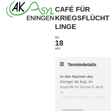
Open
Close
Skip
CAFÉ FÜR
to
mobile
mobile
content
KRIEGSFLÜCHT
menu
menu
LINGE
MO
18
APR
Termindetails
In den Räumen des
Eninger AK Asyl, im
Asylcafe im Grund 4, wird
es
Café-Nachmittage speziell
für die geflüchteten
Menschen aus der Ukraine