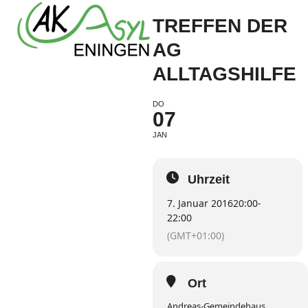
Open
Close
Skip
TREFFEN DER
to
mobile
mobile
content
AG
menu
menu
ALLTAGSHILFE
DO
07
JAN
Uhrzeit
7. Januar 2016
20:00
-
22:00
(GMT+01:00)
Ort
Andreas-Gemeindehaus