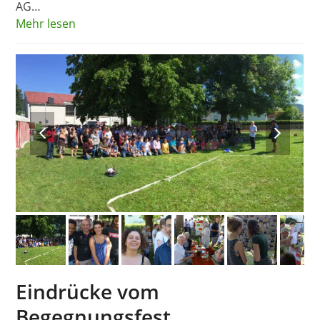
AG…
Mehr lesen
previous
next
slide
slide
Eindrücke vom
Begegnungsfest